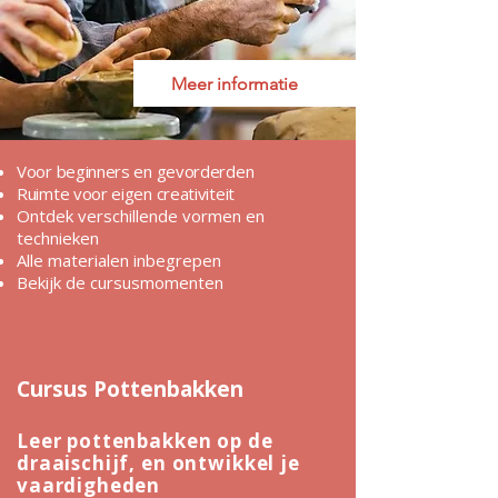
Meer informatie
Voor beginners en gevorderden
Ruimte voor eigen creativiteit
Ontdek verschillende vormen en
technieken
Alle materialen inbegrepen
Bekijk de cursusmomenten
Cursus Pottenbakken
Leer pottenbakken op de
draaischijf, en ontwikkel je
vaardigheden