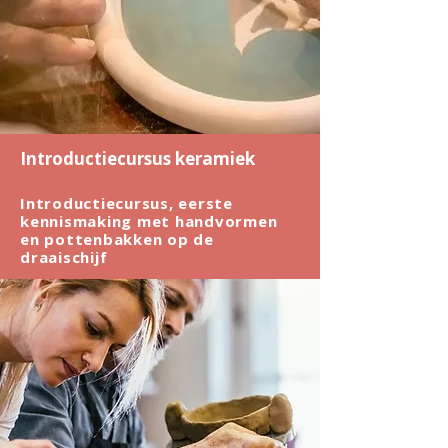
Introductiecursus keramiek
Introductiecursus, eerste
kennismaking met handvormen
en pottenbakken op de
draaischijf