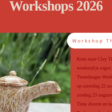
Workshops 2026
Workshop T
Kom naar Clay Ti
weekend je eigen 
Tweedaagse Work
op zaterdag 22 au
zondag 23 augustu
Time docent en ku