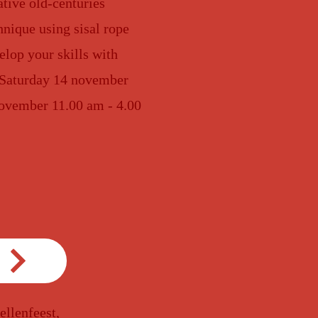
ative old-centuries
nique using sisal rope
elop your skills with
 Saturday 14 november
ovember 11.00 am - 4.00
ellenfeest,