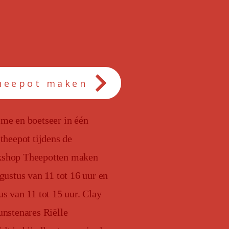
heepot maken
me en boetseer in één
theepot tijdens de
shop Theepotten maken
gustus van 11 tot 16 uur en
s van 11 tot 15 uur. Clay
nstenares Riëlle