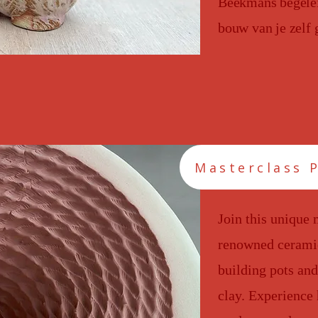
Beekmans begeleid
bouw van je zelf 
Masterclass 
Join this unique 
renowned ceramic
building pots and
clay. Experience 