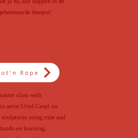
t je bij alle stappen in de
geboetseerde theepot!
Pot'n Rope
master class with
s artist Uriel Caspi on
 sculptures using rope and
hands-on learning,