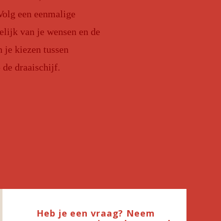
 Volg een eenmalige
lijk van je wensen en de
je kiezen tussen
 de draaischijf.
Heb je een vraag? Neem