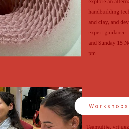
explore an altern
handbuilding tech
and clay, and dev
expert guidance.
and Sunday 15 N
pm
Workshops
Teamuitje, vrijgez