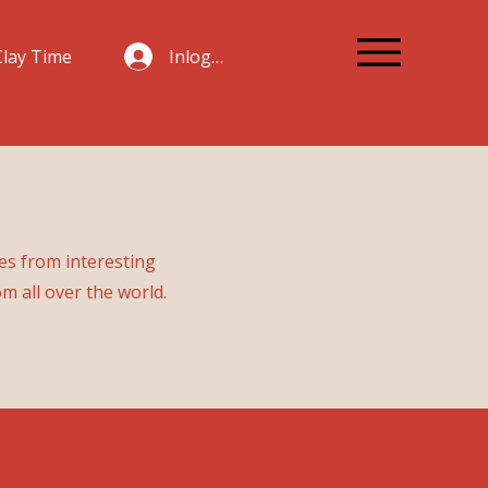
Inloggen
Clay Time
es from interesting
om all over the world.